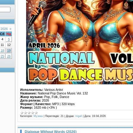
 2026
»
Сб
Нд
4
5
11
12
18
19
25
26
Исполнитель:
Various Artist
Название:
National Pop Dance Music Vol. 132
Жанр музыки:
Pop, Folk, Dance
Дата релиза:
2026
Формат | Качество:
MP3 | 320 kbps
Размер:
1620 mb (+3% )
Категорія:
Музика
|
Переглядів:
21
|
Додав:
trigall
|
Дата:
19.04.2026
Dialogue Without Words (2026)