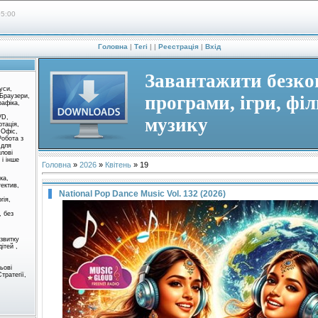
05:00
Головна
|
Тегі
|
|
Реєстрація
|
Вхід
Завантажити безк
уси,
 Браузери,
програми, ігри, фі
рафіка,
VD,
музику
ртація,
 Офіс,
Робота з
 для
йлові
і інше
Головна
»
2026
»
Квітень
»
19
ка,
тектив,
National Pop Dance Music Vol. 132 (2026)
гія,
, без
озвитку
дітей ,
льові
тратегії,