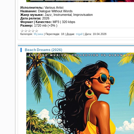
Исполнитель:
Various Artist
Название:
Dialogue Without Words
Жанр музыки:
Jazz, Instrumental, Improvisation
Дата релиза:
2026
Формат | Качество:
MP3 | 320 kbps
Размер:
1720 mb (+3% )
Категорія:
Музика
|
Переглядів:
18
|
Додав:
trigall
|
Дата:
19.04.2026
Beach Dreams (2026)