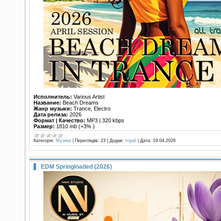
Исполнитель:
Various Artist
Название:
Beach Dreams
Жанр музыки:
Trance, Electro
Дата релиза:
2026
Формат | Качество:
MP3 | 320 kbps
Размер:
1810 mb (+3% )
Категорія:
Музика
|
Переглядів:
23
|
Додав:
trigall
|
Дата:
19.04.2026
EDM Springloaded (2026)