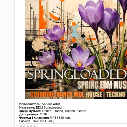
Исполнитель:
Various Artist
Название:
EDM Springloaded
Жанр музыки:
House, Trance, Techno, Electro
Дата релиза:
2026
Формат | Качество:
MP3 | 320 kbps
Размер:
1670 mb (+3% )