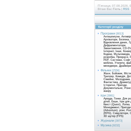
П`ятниця, 07.08.2026, 
Вітаю Вас
Гість
|
RSS
Категорії розділу
Програми
[8013]
Антишпигуни, Антивір
Архіватори, Безпека,
Відновлення даних, Г
Дефрагментатори,
Завантаження, CD-D
Інтернет, Інше, Конве
Кодеки, Мультимедіа,
розробка, Прекраси, 
PDF, Системні, Софт
мобілок, Утилити, фа
менеджери, Драйвери 
Фільми
[2556]
Жахи, Бойовик, Місти
Триллер, Комедія, Де
Сімейне, Мелодрама,
Фантастика, Драматур
Історичні, Пригоди,
Документальне, Різне
жанру
ігри
[3981]
Аркада, Гонки, Для р
дітей, Екшн, Ігри для 
Квест (Quest), Логіка,
Менеджмент, Пригоди
(Adventure), різні, Ро
(RPG), Симулятори, С
3D шутер (FPS)
Журнали
[3973]
Музика
[9232]