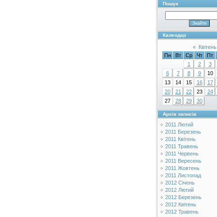
Пошук
Календар
«
Квітень
Пн
Вт
Ср
Чт
Пт
1
2
3
6
7
8
9
10
13
14
15
16
17
20
21
22
23
24
27
28
29
30
Архів записів
2011 Лютий
2011 Березень
2011 Квітень
2011 Травень
2011 Червень
2011 Вересень
2011 Жовтень
2011 Листопад
2012 Січень
2012 Лютий
2012 Березень
2012 Квітень
2012 Травень