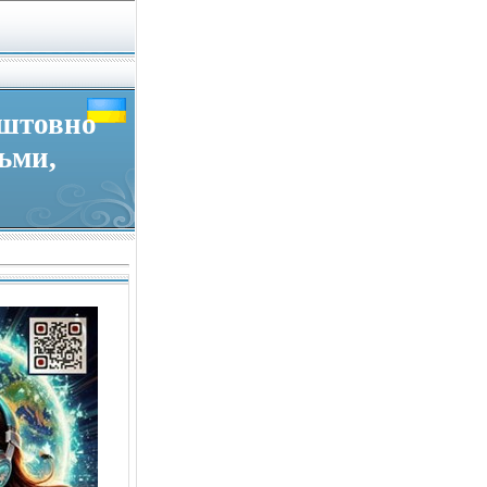
оштовно
льми,