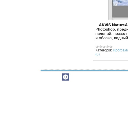
AKVIS NatureA
Photoshop, пред
явлений: позволя
и облака, водный
Категорія:
Програм
(0)