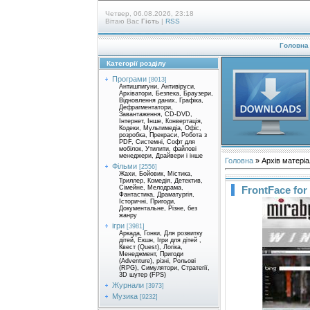
Четвер, 06.08.2026, 23:18
Вітаю Вас
Гість
|
RSS
Головна
Категорії розділу
Програми
[8013]
Антишпигуни, Антивіруси,
Архіватори, Безпека, Браузери,
Відновлення даних, Графіка,
Дефрагментатори,
Завантаження, CD-DVD,
Інтернет, Інше, Конвертація,
Кодеки, Мультимедіа, Офіс,
розробка, Прекраси, Робота з
PDF, Системні, Софт для
мобілок, Утилити, файлові
менеджери, Драйвери і інше
Головна
»
Архів матеріа
Фільми
[2556]
Жахи, Бойовик, Містика,
Триллер, Комедія, Детектив,
FrontFace for
Сімейне, Мелодрама,
Фантастика, Драматургія,
Історичні, Пригоди,
Документальне, Різне, без
жанру
ігри
[3981]
Аркада, Гонки, Для розвитку
дітей, Екшн, Ігри для дітей ,
Квест (Quest), Логіка,
Менеджмент, Пригоди
(Adventure), різні, Рольові
(RPG), Симулятори, Стратегії,
3D шутер (FPS)
Журнали
[3973]
Музика
[9232]