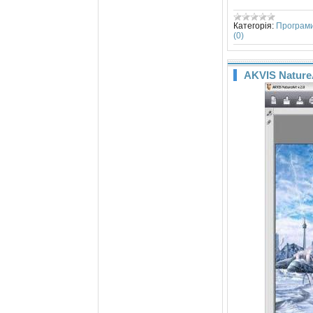
Категорія:
Програм
(0)
AKVIS NatureA