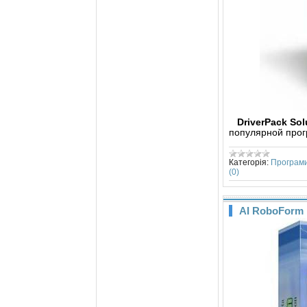
DriverPack So
популярной прог
Категорія:
Програм
(0)
AI RoboForm E