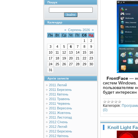
Пошук
Календар
«
Серпень 2026
»
Пн
Вт
Ср
Чт
Пт
Сб
Нд
1
2
3
4
5
6
7
8
9
10
11
12
13
14
15
16
17
18
19
20
21
22
23
24
25
26
27
28
29
30
31
FrontFace
— но
Архів записів
систем Windows.
2011 Лютий
пользователям н
2011 Березень
будет интересен
2011 Квітень
2011 Травень
2011 Червень
Категорія:
Програм
2011 Вересень
(0)
2011 Жовтень
2011 Листопад
2012 Січень
Knoll Light F
2012 Лютий
2012 Березень
2012 Квітень