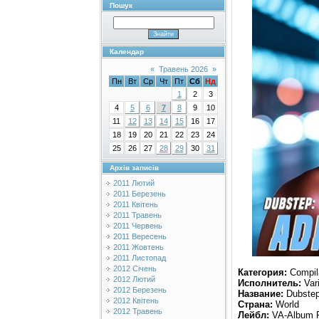
Пошук
Календар
«
Травень 2026
»
Пн
Вт
Ср
Чт
Пт
Сб
Нд
1
2
3
4
5
6
7
8
9
10
11
12
13
14
15
16
17
18
19
20
21
22
23
24
25
26
27
28
29
30
31
Архів записів
2011 Лютий
2011 Березень
2011 Квітень
2011 Травень
2011 Червень
2011 Вересень
2011 Жовтень
2011 Листопад
2012 Січень
Категория:
Compil
2012 Лютий
Исполнитель:
Vari
2012 Березень
Название:
Dubstep
2012 Квітень
Страна:
World
2012 Травень
Лейбл:
VA-Album 