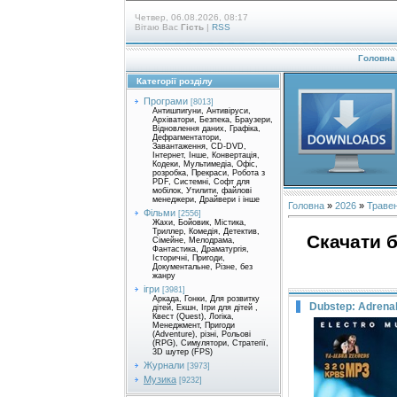
Четвер, 06.08.2026, 08:17
Вітаю Вас
Гість
|
RSS
Головна
Категорії розділу
Програми
[8013]
Антишпигуни, Антивіруси,
Архіватори, Безпека, Браузери,
Відновлення даних, Графіка,
Дефрагментатори,
Завантаження, CD-DVD,
Інтернет, Інше, Конвертація,
Кодеки, Мультимедіа, Офіс,
розробка, Прекраси, Робота з
PDF, Системні, Софт для
мобілок, Утилити, файлові
менеджери, Драйвери і інше
Головна
»
2026
»
Траве
Фільми
[2556]
Жахи, Бойовик, Містика,
Триллер, Комедія, Детектив,
Скачати б
Сімейне, Мелодрама,
Фантастика, Драматургія,
Історичні, Пригоди,
Документальне, Різне, без
жанру
ігри
[3981]
Аркада, Гонки, Для розвитку
Dubstep: Adrenal
дітей, Екшн, Ігри для дітей ,
Квест (Quest), Логіка,
Менеджмент, Пригоди
(Adventure), різні, Рольові
(RPG), Симулятори, Стратегії,
3D шутер (FPS)
Журнали
[3973]
Музика
[9232]