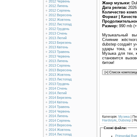
2012 Червень
Жанр музыки:
Dub
2012 Липень
Дата релиза:
2026
2012 Серпень
Количество комп
2012 Вересень
Формат | Качеств
2012 Жовтень
Продолжительнос
2012 Листопад
Размер:
990 mb (+
2012 Грудень
2013 Січень
Музыкальный вы
2013 Лютий
Слияние жёстког
2013 Березень
dubstep создаёт у
2013 Квітень
удары тока, а с
2013 Травень
Музыка для тех, 
2013 Червень
становится вызов
2013 Липень
битом!
2013 Серпень
2013 Вересень
2013 Жовтень
2013 Листопад
2013 Грудень
2014 Січень
2014 Лютий
2014 Березень
2014 Квітень
2014 Травень
2014 Червень
2014 Липень
Категорія
:
Музика
|
Пе
Hardstyle
,
Dubstep
|
Р
2014 Серпень
2014 Вересень
Схожі файли:
2014 Жовтень
2014 Листопад
Primordial Ru