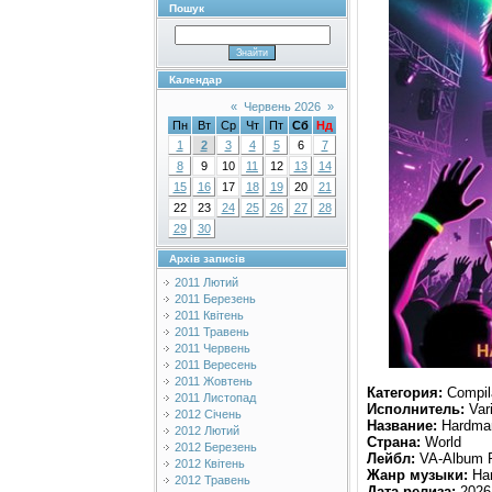
Пошук
Календар
«
Червень 2026
»
Пн
Вт
Ср
Чт
Пт
Сб
Нд
1
2
3
4
5
6
7
8
9
10
11
12
13
14
15
16
17
18
19
20
21
22
23
24
25
26
27
28
29
30
Архів записів
2011 Лютий
2011 Березень
2011 Квітень
2011 Травень
2011 Червень
2011 Вересень
2011 Жовтень
Категория:
Compil
2011 Листопад
Исполнитель:
Vari
2012 Січень
Название:
Hardman
2012 Лютий
Страна:
World
2012 Березень
Лейбл:
VA-Album 
2012 Квітень
Жанр музыки:
Har
2012 Травень
Дата релиза:
2026