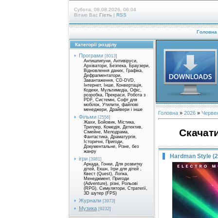
Субота, 08.08.2026, 06:04
Вітаю Вас
Гість
|
RSS
Головна
Категорії розділу
Програми
[8013]
Антишпигуни, Антивіруси,
Архіватори, Безпека, Браузери,
Відновлення даних, Графіка,
Дефрагментатори,
Завантаження, CD-DVD,
Інтернет, Інше, Конвертація,
Кодеки, Мультимедіа, Офіс,
розробка, Прекраси, Робота з
PDF, Системні, Софт для
мобілок, Утилити, файлові
менеджери, Драйвери і інше
Головна
»
2026
»
Черве
Фільми
[2556]
Жахи, Бойовик, Містика,
Триллер, Комедія, Детектив,
Скачати
Сімейне, Мелодрама,
Фантастика, Драматургія,
Історичні, Пригоди,
Документальне, Різне, без
жанру
Hardman Style (
ігри
[3981]
Аркада, Гонки, Для розвитку
дітей, Екшн, Ігри для дітей ,
Квест (Quest), Логіка,
Менеджмент, Пригоди
(Adventure), різні, Рольові
(RPG), Симулятори, Стратегії,
3D шутер (FPS)
Журнали
[3973]
Музика
[9232]