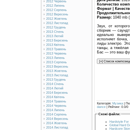
2012 Червень
Количество комп
2012 Липень
Формат | Качеств
2012 Серпень
Продолжительнос
2012 Вересень
Размер:
1040 mb (
2012 Жовтень
2012 Листопад
Звук, от которог
2012 Грудень
сборник — саундтр
2013 Січень
идеально вывер
2013 Лютий
исполняет бочка,
2013 Березень
лиды электро. Это
2013 Квітень
танцы, а тяжёлая
2013 Травень
Бас — это ваш фу
2013 Червень
2013 Липень
2013 Серпень
2013 Вересень
2013 Жовтень
2013 Листопад
2013 Грудень
2014 Січень
2014 Лютий
2014 Березень
2014 Квітень
2014 Травень
Категорія
:
Музика
|
Пе
2014 Червень
dance
|
Рейтинг
:
0.0
/
0
2014 Липень
Схожі файли:
2014 Серпень
2014 Вересень
Hardstyle For 
2014 Жовтень
Global Hard D
2014 Листопад
Hardcore Stor