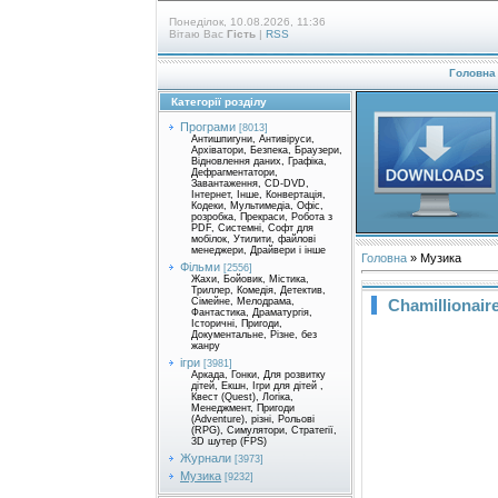
Понеділок, 10.08.2026, 11:36
Вітаю Вас
Гість
|
RSS
Головна
Категорії розділу
Програми
[8013]
Антишпигуни, Антивіруси,
Архіватори, Безпека, Браузери,
Відновлення даних, Графіка,
Дефрагментатори,
Завантаження, CD-DVD,
Інтернет, Інше, Конвертація,
Кодеки, Мультимедіа, Офіс,
розробка, Прекраси, Робота з
PDF, Системні, Софт для
мобілок, Утилити, файлові
менеджери, Драйвери і інше
Головна
»
Музика
Фільми
[2556]
Жахи, Бойовик, Містика,
Триллер, Комедія, Детектив,
Chamillionair
Сімейне, Мелодрама,
Фантастика, Драматургія,
Історичні, Пригоди,
Документальне, Різне, без
жанру
ігри
[3981]
Аркада, Гонки, Для розвитку
дітей, Екшн, Ігри для дітей ,
Квест (Quest), Логіка,
Менеджмент, Пригоди
(Adventure), різні, Рольові
(RPG), Симулятори, Стратегії,
3D шутер (FPS)
Журнали
[3973]
Музика
[9232]