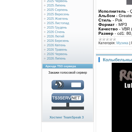
2025 Червень
2025 Липень
2025 Серпень
Исполнитель
- 
2025 Вересень
Альбом
- Greatest
2025 Жовтень
Стиль
- Pok
2025 Листопад
Формат
- MP3
2025 Грудень
Качество
- VBR 
2026 Січень
Размер
- cd1: 80
2026 Лютий
2026 Березень
Категорія:
Музика
|
2026 Квітень
2026 Травень
2026 Червень
2026 Липень
Колыбельные 
Аренда TS3 сервера
Закажи голосовой сервер
Хостинг TeamSpeak 3