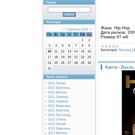
Пошук
Календар
Жанр: Hip-Hop
«
Серпень 2026
»
Дата релиза: 200
Пн
Вт
Ср
Чт
Пт
Сб
Нд
Размер 87 мб
1
2
3
4
5
6
7
8
9
Категорія:
Музика
|
10
11
12
13
14
15
16
17
18
19
20
21
22
23
24
25
26
27
28
29
30
Каста - Быль 
31
Архів записів
2011 Лютий
2011 Березень
2011 Квітень
2011 Травень
2011 Червень
2011 Вересень
2011 Жовтень
2011 Листопад
2012 Січень
2012 Лютий
2012 Березень
2012 Квітень