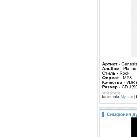
Артист
- Genesi
Альбом
- Platin
Стиль
- Rock
Формат
- MP3
Качество
- VBR 
Размер
- CD 1(9
Категорія:
Музика
|
Симфония ду