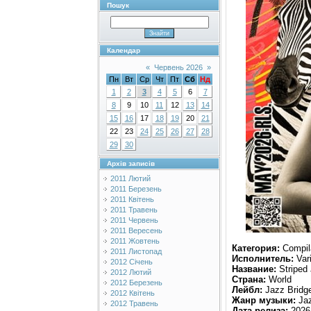
Пошук
Календар
«
Червень 2026
»
Пн
Вт
Ср
Чт
Пт
Сб
Нд
1
2
3
4
5
6
7
8
9
10
11
12
13
14
15
16
17
18
19
20
21
22
23
24
25
26
27
28
29
30
Архів записів
2011 Лютий
2011 Березень
2011 Квітень
2011 Травень
2011 Червень
2011 Вересень
2011 Жовтень
Категория:
Compil
2011 Листопад
Исполнитель:
Vari
2012 Січень
Название:
Striped
2012 Лютий
Страна:
World
2012 Березень
Лейбл:
Jazz Bridg
2012 Квітень
Жанр музыки:
Jaz
2012 Травень
Дата релиза:
2026