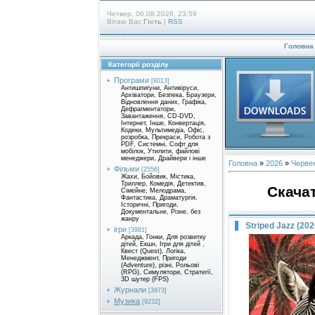
Четвер, 06.08.2026, 23:59
Вітаю Вас
Гість
|
RSS
Головна
Категорії розділу
Програми
[8013]
Антишпигуни, Антивіруси,
Архіватори, Безпека, Браузери,
Відновлення даних, Графіка,
Дефрагментатори,
Завантаження, CD-DVD,
Інтернет, Інше, Конвертація,
Кодеки, Мультимедіа, Офіс,
розробка, Прекраси, Робота з
PDF, Системні, Софт для
мобілок, Утилити, файлові
менеджери, Драйвери і інше
Головна
»
2026
»
Черве
Фільми
[2556]
Жахи, Бойовик, Містика,
Триллер, Комедія, Детектив,
Скачат
Сімейне, Мелодрама,
Фантастика, Драматургія,
Історичні, Пригоди,
Документальне, Різне, без
жанру
Striped Jazz (202
ігри
[3981]
Аркада, Гонки, Для розвитку
дітей, Екшн, Ігри для дітей ,
Квест (Quest), Логіка,
Менеджмент, Пригоди
(Adventure), різні, Рольові
(RPG), Симулятори, Стратегії,
3D шутер (FPS)
Журнали
[3973]
Музика
[9232]