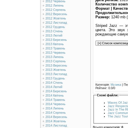
2012 Червень
Количество комп
2012 Липень
Формат | Качеств
2012 Серпень
Продолжительнос
2012 Вересень
Размер:
1240 mb (
2012 Жовтень
2012 Листопад
Striped Jazz — э
2012 Грудень
цвета. Это звук 
2013 Січень
рождающие самую
2013 Лютий
2013 Березень
2013 Квітень
2013 Травень
2013 Червень
2013 Липень
2013 Серпень
2013 Вересень
2013 Жовтень
2013 Листопад
2013 Грудень
2014 Січень
Категорія
:
Музика
|
Пе
2014 Лютий
Рейтинг
:
0.0
/
0
2014 Березень
Схожі файли:
2014 Квітень
2014 Травень
Waves Of Jazz
2014 Червень
Jazz Respecta
2014 Липень
Jazz In The R
2014 Серпень
Jazz Communi
The Jazz Tour
2014 Вересень
2014 Жовтень
2014 Листопад
Всього коментарів
:
0