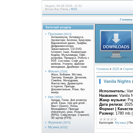
Неділя, 09.08.2026, 11:52
Вітаю Вас
Гість
|
RSS
Головна
Категорії розділу
Програми
[8013]
Антишпигуни, Антивіруси,
Архіватори, Безпека, Браузери,
Відновлення даних, Графіка,
Дефрагментатори,
Завантаження, CD-DVD,
Інтернет, Інше, Конвертація,
Кодеки, Мультимедіа, Офіс,
розробка, Прекраси, Робота з
PDF, Системні, Софт для
мобілок, Утилити, файлові
менеджери, Драйвери і інше
Головна
»
2025
»
Серпе
Фільми
[2556]
Жахи, Бойовик, Містика,
Триллер, Комедія, Детектив,
Vanila Nights 
Сімейне, Мелодрама,
Фантастика, Драматургія,
Історичні, Пригоди,
Документальне, Різне, без
Исполнитель:
Var
жанру
Название:
Vanila N
ігри
[3981]
Жанр музыки:
Pop
Аркада, Гонки, Для розвитку
дітей, Екшн, Ігри для дітей ,
Дата релиза:
2025
Квест (Quest), Логіка,
Формат | Качеств
Менеджмент, Пригоди
(Adventure), різні, Рольові
Размер:
1780 mb (
(RPG), Симулятори, Стратегії,
3D шутер (FPS)
Журнали
Категорія:
Музика
|
Пе
[3973]
Музика
[9232]