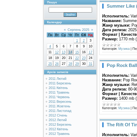
Пошук
Summer Like 
Исполнитель:
Var
Название:
Summer
Календар
Жанр музыки:
Pop
Дата релиза:
2025
«
Серпень 2025
»
Формат | Качеств
Пн
Вт
Ср
Чт
Пт
Сб
Нд
Размер:
1770 mb (
1
2
3
4
5
6
7
8
9
10
Категорія:
Музика
|
Пе
11
12
13
14
15
16
17
18
19
20
21
22
23
24
25
26
27
28
29
30
31
Pop Rock Ball
Архів записів
Исполнитель:
Var
2011 Лютий
Название:
Pop Roc
2011 Березень
Жанр музыки:
Ret
2011 Квітень
Дата релиза:
80-9
2011 Травень
Формат | Качеств
2011 Червень
Размер:
1400 mb (
2011 Вересень
2011 Жовтень
Категорія:
Музика
|
Пе
2011 Листопад
2012 Січень
2012 Лютий
The Rift Of Ti
2012 Березень
2012 Квітень
2012 Травень
Исполнитель:
Var