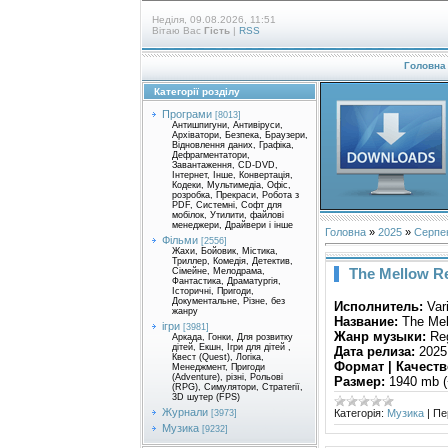
Неділя, 09.08.2026, 11:51
Вітаю Вас
Гість
|
RSS
Головна
Категорії розділу
Програми
[8013]
Антишпигуни, Антивіруси,
Архіватори, Безпека, Браузери,
Відновлення даних, Графіка,
Дефрагментатори,
Завантаження, CD-DVD,
Інтернет, Інше, Конвертація,
Кодеки, Мультимедіа, Офіс,
розробка, Прекраси, Робота з
PDF, Системні, Софт для
мобілок, Утилити, файлові
менеджери, Драйвери і інше
Головна
»
2025
»
Серпе
Фільми
[2556]
Жахи, Бойовик, Містика,
Триллер, Комедія, Детектив,
The Mellow R
Сімейне, Мелодрама,
Фантастика, Драматургія,
Історичні, Пригоди,
Документальне, Різне, без
Исполнитель:
Var
жанру
Название:
The Mel
ігри
[3981]
Жанр музыки:
Reg
Аркада, Гонки, Для розвитку
дітей, Екшн, Ігри для дітей ,
Дата релиза:
2025
Квест (Quest), Логіка,
Формат | Качеств
Менеджмент, Пригоди
(Adventure), різні, Рольові
Размер:
1940 mb (
(RPG), Симулятори, Стратегії,
3D шутер (FPS)
Журнали
Категорія:
Музика
|
Пе
[3973]
Музика
[9232]