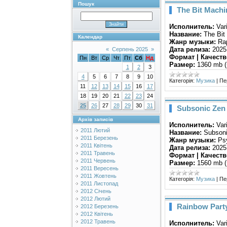
Пошук
The Bit Machi
Исполнитель:
Var
Название:
The Bit
Календар
Жанр музыки:
Rap
Дата релиза:
2025
«
Серпень 2025
»
Формат | Качеств
Пн
Вт
Ср
Чт
Пт
Сб
Нд
Размер:
1360 mb (
1
2
3
4
5
6
7
8
9
10
Категорія:
Музика
|
Пе
11
12
13
14
15
16
17
18
19
20
21
22
23
24
25
26
27
28
29
30
31
Subsonic Zen 
Архів записів
Исполнитель:
Var
2011 Лютий
Название:
Subsoni
2011 Березень
Жанр музыки:
Psy
2011 Квітень
Дата релиза:
2025
2011 Травень
Формат | Качеств
2011 Червень
Размер:
1560 mb (
2011 Вересень
2011 Жовтень
Категорія:
Музика
|
Пе
2011 Листопад
2012 Січень
2012 Лютий
Rainbow Party
2012 Березень
2012 Квітень
2012 Травень
Исполнитель:
Var