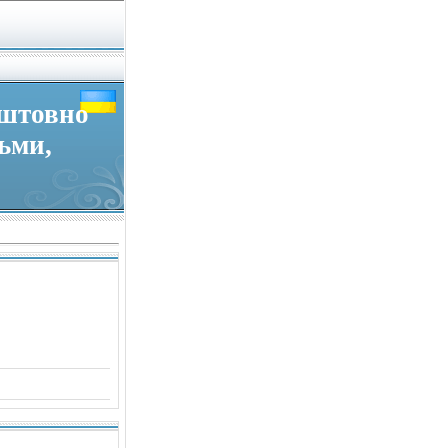
оштовно
льми,