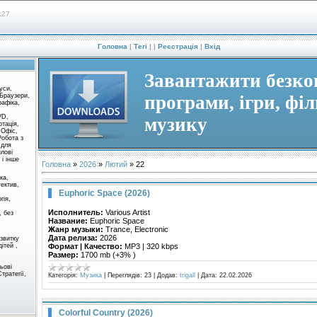
:27
Головна
|
Тегі
|
|
Реєстрація
|
Вхід
Завантажити безк
уси,
 Браузери,
програми, ігри, фі
рафіка,
VD,
музику
ртація,
 Офіс,
Робота з
 для
йлові
і інше
Головна
»
2026
»
Лютий
»
22
ка,
тектив,
Euphoric Space (2026)
гія,
Исполнитель:
Various Artist
, без
Название:
Euphoric Space
Жанр музыки:
Trance, Electronic
Дата релиза:
2026
озвитку
Формат | Качество:
MP3 | 320 kbps
дітей ,
Размер:
1700 mb (+3% )
льові
тратегії,
Категорія:
Музика
|
Переглядів:
23
|
Додав:
trigall
|
Дата:
22.02.2026
Colorful Country (2026)