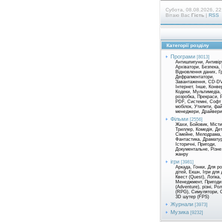
Субота, 08.08.2026, 22
Вітаю Вас
Гість
|
RSS
Категорії розділу
Програми
[8013]
Антишпигуни, Антивір
Архіватори, Безпека,
Відновлення даних, Г
Дефрагментатори,
Завантаження, CD-D
Інтернет, Інше, Конве
Кодеки, Мультимедіа,
розробка, Прекраси, 
PDF, Системні, Софт
мобілок, Утилити, фа
менеджери, Драйвери 
Фільми
[2556]
Жахи, Бойовик, Місти
Триллер, Комедія, Де
Сімейне, Мелодрама,
Фантастика, Драматур
Історичні, Пригоди,
Документальне, Різне
жанру
ігри
[3981]
Аркада, Гонки, Для р
дітей, Екшн, Ігри для 
Квест (Quest), Логіка,
Менеджмент, Пригоди
(Adventure), різні, Ро
(RPG), Симулятори, С
3D шутер (FPS)
Журнали
[3973]
Музика
[9232]