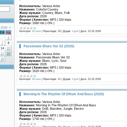
Исполнитель:
Various Artist
Название:
Colorful Country
Жанр музыки:
Country, Blues, Folk
Дата релиза:
2026
Формат | Качество:
MP3 | 320 kbps
Размер:
1660 mb (+3% )
 2026
»
Категорія:
Музика
|
Переглядів:
29
|
Додав:
trigall
|
Дата:
22.02.2026
Сб
Нд
1
7
8
Passionate Blues Vol. 02 (2026)
14
15
21
22
Исполнитель:
Various Artist
Название:
Passionate Blues Vol. 02
28
Жанр музыки:
Blues, Lyric, Soul
Дата релиза:
2026
Формат | Качество:
MP3 | 320 kbps
Размер:
1620 mb (+3% )
Категорія:
Музика
|
Переглядів:
21
|
Додав:
trigall
|
Дата:
22.02.2026
Morning In The Rhythm Of DRum And Bass (2026)
Исполнитель:
Various Artist
Название:
Morning In The Rhythm Of DRum And Bass
Жанр музыки:
DnB, Bassline, Jungle, Electro
Дата релиза:
2026
Формат | Качество:
MP3 | 320 kbps
Размер:
1740 mb (+3% )
Категорія:
Музика
|
Переглядів:
16
|
Додав:
trigall
|
Дата:
22.02.2026