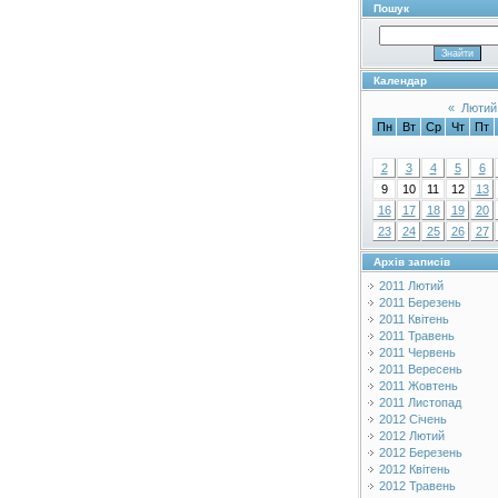
Пошук
Календар
«
Лютий
Пн
Вт
Ср
Чт
Пт
2
3
4
5
6
9
10
11
12
13
16
17
18
19
20
23
24
25
26
27
Архів записів
2011 Лютий
2011 Березень
2011 Квітень
2011 Травень
2011 Червень
2011 Вересень
2011 Жовтень
2011 Листопад
2012 Січень
2012 Лютий
2012 Березень
2012 Квітень
2012 Травень