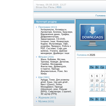
Четвер, 06.08.2026, 13:27
Вітаю Вас
Гість
|
RSS
Головна
Категорії розділу
Програми
[8013]
Антишпигуни, Антивіруси,
Архіватори, Безпека, Браузери,
Відновлення даних, Графіка,
Дефрагментатори,
Завантаження, CD-DVD,
Інтернет, Інше, Конвертація,
Кодеки, Мультимедіа, Офіс,
розробка, Прекраси, Робота з
PDF, Системні, Софт для
мобілок, Утилити, файлові
менеджери, Драйвери і інше
Головна
»
2026
Фільми
[2556]
Жахи, Бойовик, Містика,
Триллер, Комедія, Детектив,
Сімейне, Мелодрама,
Фантастика, Драматургія,
Пн
Вт
Ср
Історичні, Пригоди,
Документальне, Різне, без
жанру
5
6
7
ігри
[3981]
Аркада, Гонки, Для розвитку
12
13
14
дітей, Екшн, Ігри для дітей ,
Квест (Quest), Логіка,
19
20
21
Менеджмент, Пригоди
26
27
28
(Adventure), різні, Рольові
(RPG), Симулятори, Стратегії,
3D шутер (FPS)
Журнали
[3973]
Пн
Вт
Ср
Музика
[9232]