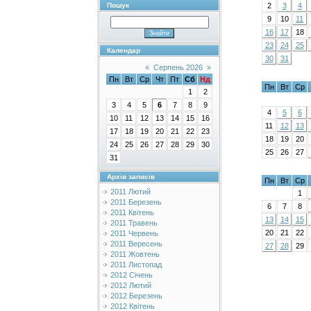
2
3
4
Пошук
9
10
11
16
17
18
23
24
25
Календар
30
31
«
Серпень 2026
»
Пн
Вт
Ср
Чт
Пт
Сб
Нд
Пн
Вт
Ср
1
2
3
4
5
6
7
8
9
4
5
6
10
11
12
13
14
15
16
11
12
13
17
18
19
20
21
22
23
18
19
20
24
25
26
27
28
29
30
25
26
27
31
Архів записів
Пн
Вт
Ср
2011 Лютий
1
2011 Березень
6
7
8
2011 Квітень
13
14
15
2011 Травень
20
21
22
2011 Червень
2011 Вересень
27
28
29
2011 Жовтень
2011 Листопад
2012 Січень
2012 Лютий
2012 Березень
2012 Квітень