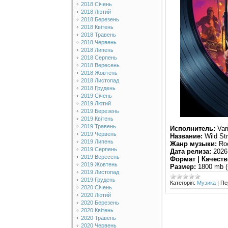
2018 Січень
2018 Лютий
2018 Березень
2018 Квітень
2018 Травень
2018 Червень
2018 Липень
2018 Серпень
2018 Вересень
2018 Жовтень
2018 Листопад
2018 Грудень
2019 Січень
2019 Лютий
2019 Березень
2019 Квітень
2019 Травень
Исполнитель:
Vari
2019 Червень
Название:
Wild Str
2019 Липень
Жанр музыки:
Roc
2019 Серпень
Дата релиза:
2026
2019 Вересень
Формат | Качеств
2019 Жовтень
Размер:
1800 mb (
2019 Листопад
2019 Грудень
Категорія:
Музика
|
Пе
2020 Січень
2020 Лютий
2020 Березень
2020 Квітень
2020 Травень
2020 Червень