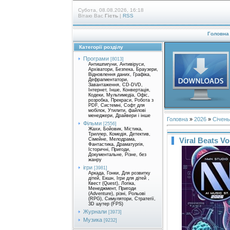
Субота, 08.08.2026, 16:18
Вітаю Вас
Гість
|
RSS
Головна
Категорії розділу
Програми
[8013]
Антишпигуни, Антивіруси,
Архіватори, Безпека, Браузери,
Відновлення даних, Графіка,
Дефрагментатори,
Завантаження, CD-DVD,
Інтернет, Інше, Конвертація,
Кодеки, Мультимедіа, Офіс,
розробка, Прекраси, Робота з
PDF, Системні, Софт для
мобілок, Утилити, файлові
менеджери, Драйвери і інше
Головна
»
2026
»
Січень
Фільми
[2556]
Жахи, Бойовик, Містика,
Триллер, Комедія, Детектив,
Viral Beats Vo
Сімейне, Мелодрама,
Фантастика, Драматургія,
Історичні, Пригоди,
Документальне, Різне, без
жанру
ігри
[3981]
Аркада, Гонки, Для розвитку
дітей, Екшн, Ігри для дітей ,
Квест (Quest), Логіка,
Менеджмент, Пригоди
(Adventure), різні, Рольові
(RPG), Симулятори, Стратегії,
3D шутер (FPS)
Журнали
[3973]
Музика
[9232]