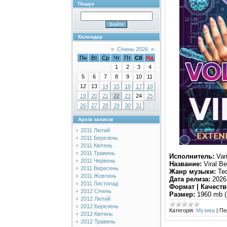
Пошук
Календар
«
Січень 2026
»
Пн
Вт
Ср
Чт
Пт
Сб
Нд
1
2
3
4
5
6
7
8
9
10
11
12
13
14
15
16
17
18
19
20
21
22
23
24
25
26
27
28
29
30
31
Архів записів
2011 Лютий
2011 Березень
2011 Квітень
2011 Травень
Исполнитель:
Vari
2011 Червень
Название:
Viral Be
2011 Вересень
Жанр музыки:
Tec
2011 Жовтень
Дата релиза:
2026
2011 Листопад
Формат | Качеств
2012 Січень
Размер:
1960 mb (
2012 Лютий
2012 Березень
Категорія:
Музика
|
Пе
2012 Квітень
2012 Травень