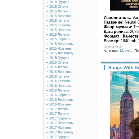
2014 Грудень
2015 Січень
2015 Лютий
2015 Березень
Исполнитель:
Vari
2015 Квітень
Название:
Neural O
2015 Травень
Жанр музыки:
Tec
2015 Червень
Дата релиза:
2026
2015 Липень
Формат | Качеств
2015 Серпень
Размер:
1840 mb (
2015 Вересень
2015 Жовтень
Категорія:
Музика
|
Пе
2015 Листопад
2015 Грудень
2016 Січень
Songs With So
2016 Лютий
2016 Березень
2016 Квітень
2016 Травень
2016 Червень
2016 Липень
2016 Серпень
2016 Вересень
2016 Жовтень
2017 Лютий
2017 Липень
2017 Серпень
2017 Вересень
2017 Жовтень
2017 Листопад
2017 Грудень