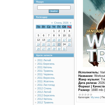
Пошук
Календар
«
Січень 2026
»
Пн
Вт
Ср
Чт
Пт
Сб
Нд
1
2
3
4
5
6
7
8
9
10
11
12
13
14
15
16
17
18
19
20
21
22
23
24
25
26
27
28
29
30
31
Архів записів
2011 Лютий
2011 Березень
2011 Квітень
2011 Травень
Исполнитель:
Vari
2011 Червень
Название:
Workout
2011 Вересень
Жанр музыки:
Tra
2011 Жовтень
Дата релиза:
2026
2011 Листопад
Формат | Качеств
2012 Січень
Размер:
1690 mb (
2012 Лютий
2012 Березень
Категорія:
Музика
|
Пе
2012 Квітень
2012 Травень