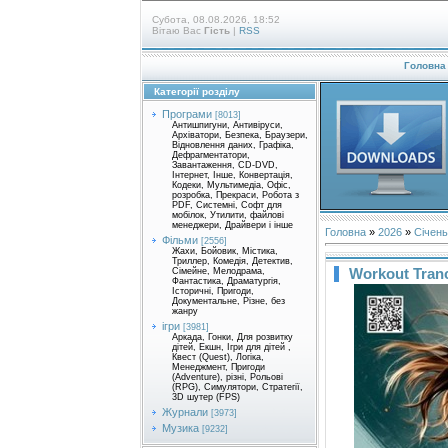
Субота, 08.08.2026, 18:52
Вітаю Вас
Гість
|
RSS
Головна
Категорії розділу
Програми
[8013]
Антишпигуни, Антивіруси,
Архіватори, Безпека, Браузери,
Відновлення даних, Графіка,
Дефрагментатори,
Завантаження, CD-DVD,
Інтернет, Інше, Конвертація,
Кодеки, Мультимедіа, Офіс,
розробка, Прекраси, Робота з
PDF, Системні, Софт для
мобілок, Утилити, файлові
менеджери, Драйвери і інше
Головна
»
2026
»
Січень
Фільми
[2556]
Жахи, Бойовик, Містика,
Триллер, Комедія, Детектив,
Workout Tranc
Сімейне, Мелодрама,
Фантастика, Драматургія,
Історичні, Пригоди,
Документальне, Різне, без
жанру
ігри
[3981]
Аркада, Гонки, Для розвитку
дітей, Екшн, Ігри для дітей ,
Квест (Quest), Логіка,
Менеджмент, Пригоди
(Adventure), різні, Рольові
(RPG), Симулятори, Стратегії,
3D шутер (FPS)
Журнали
[3973]
Музика
[9232]