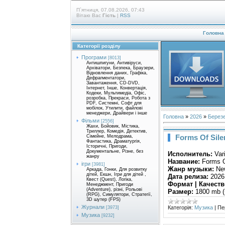
П`ятниця, 07.08.2026, 07:43
Вітаю Вас
Гість
|
RSS
Головна
Категорії розділу
Програми
[8013]
Антишпигуни, Антивіруси,
Архіватори, Безпека, Браузери,
Відновлення даних, Графіка,
Дефрагментатори,
Завантаження, CD-DVD,
Інтернет, Інше, Конвертація,
Кодеки, Мультимедіа, Офіс,
розробка, Прекраси, Робота з
PDF, Системні, Софт для
мобілок, Утилити, файлові
менеджери, Драйвери і інше
Головна
»
2026
»
Берез
Фільми
[2556]
Жахи, Бойовик, Містика,
Триллер, Комедія, Детектив,
Forms Of Sile
Сімейне, Мелодрама,
Фантастика, Драматургія,
Історичні, Пригоди,
Документальне, Різне, без
Исполнитель:
Vari
жанру
Название:
Forms O
ігри
[3981]
Жанр музыки:
New
Аркада, Гонки, Для розвитку
дітей, Екшн, Ігри для дітей ,
Дата релиза:
2026
Квест (Quest), Логіка,
Формат | Качеств
Менеджмент, Пригоди
(Adventure), різні, Рольові
Размер:
1800 mb (
(RPG), Симулятори, Стратегії,
3D шутер (FPS)
Журнали
Категорія:
Музика
|
Пе
[3973]
Музика
[9232]