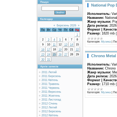
Пошук
National Pop 
Исполнитель:
Vari
Название:
Nationa
Календар
Жанр музыки:
Pop
Дата релиза:
2026
«
Березень 2026
»
Формат | Качеств
Пн
Вт
Ср
Чт
Пт
Сб
Нд
Размер:
1820 mb (
1
2
3
4
5
6
7
8
Категорія:
Музика
|
Пе
9
10
11
12
13
14
15
16
17
18
19
20
21
22
23
24
25
26
27
28
29
Chrono Metal 
30
31
Исполнитель:
Vari
Архів записів
Название:
Chrono 
Жанр музыки:
Met
2011 Лютий
Дата релиза:
2026
2011 Березень
Формат | Качеств
2011 Квітень
Размер:
1710 mb (
2011 Травень
2011 Червень
2011 Вересень
Категорія:
Музика
|
Пе
2011 Жовтень
2011 Листопад
2012 Січень
2012 Лютий
2012 Березень
2012 Квітень