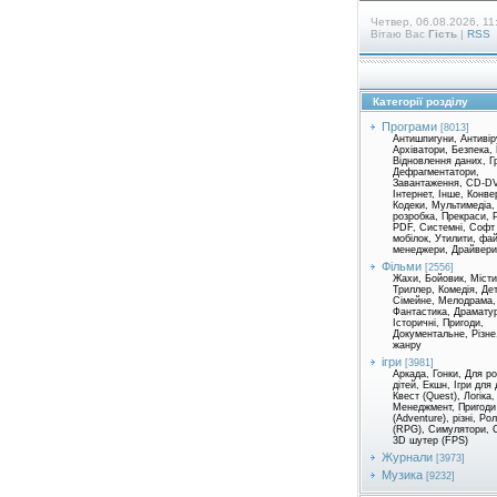
Четвер, 06.08.2026, 11
Вітаю Вас
Гість
|
RSS
Категорії розділу
Програми
[8013]
Антишпигуни, Антивір
Архіватори, Безпека,
Відновлення даних, Г
Дефрагментатори,
Завантаження, CD-D
Інтернет, Інше, Конве
Кодеки, Мультимедіа,
розробка, Прекраси, 
PDF, Системні, Софт
мобілок, Утилити, фа
менеджери, Драйвери 
Фільми
[2556]
Жахи, Бойовик, Місти
Триллер, Комедія, Де
Сімейне, Мелодрама,
Фантастика, Драматур
Історичні, Пригоди,
Документальне, Різне
жанру
ігри
[3981]
Аркада, Гонки, Для р
дітей, Екшн, Ігри для 
Квест (Quest), Логіка,
Менеджмент, Пригоди
(Adventure), різні, Ро
(RPG), Симулятори, С
3D шутер (FPS)
Журнали
[3973]
Музика
[9232]