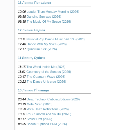
13 Липня, Понеділок
10:09
Louder Than Monday Morning (2026)
09:58
Dancing Sunrays (2026)
09:38
The Music Of My Space (2026)
12 Липня, Неділя
13:11
National Pop Dance Music Vol. 135 (2026)
12:46
Dance With My Voice (2026)
12:17
Quantum Kick (2026)
11 Липня, Субота
11:15
The World Inside Me (2026)
11:01
Geometry of the Senses (2026)
10:47
The Quantum Wave (2026)
10:22
The Dance Universe (2026)
10 Липня, П`ятниця
20:44
Deep Techno: Clubbing Edition (2026)
20:19
Metal Siren (2026)
19:58
Vocal Jazz Reflections (2026)
10:11
RnB: Smooth And Soulful (2026)
09:17
Stellar Drift (2026)
08:55
Beach Euphoria EDM (2026)