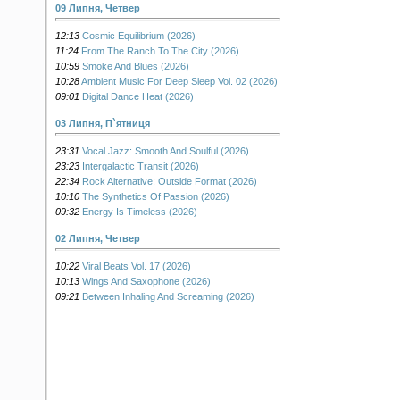
09 Липня, Четвер
12:13
Cosmic Equilibrium (2026)
11:24
From The Ranch To The City (2026)
10:59
Smoke And Blues (2026)
10:28
Ambient Music For Deep Sleep Vol. 02 (2026)
09:01
Digital Dance Heat (2026)
03 Липня, П`ятниця
23:31
Vocal Jazz: Smooth And Soulful (2026)
23:23
Intergalactic Transit (2026)
22:34
Rock Alternative: Outside Format (2026)
10:10
The Synthetics Of Passion (2026)
09:32
Energy Is Timeless (2026)
02 Липня, Четвер
10:22
Viral Beats Vol. 17 (2026)
10:13
Wings And Saxophone (2026)
09:21
Between Inhaling And Screaming (2026)