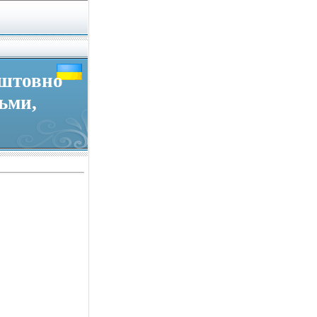
оштовно
льми,