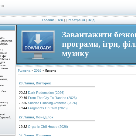
:18
Головна
|
Тегі
|
|
Реєстрація
|
Вхід
Завантажити безк
уси,
 Браузери,
програми, ігри, фі
рафіка,
VD,
музику
ртація,
 Офіс,
Робота з
 для
йлові
і інше
Головна
»
2026
»
Липень
ка,
тектив,
28 Липня, Вівторок
гія,
, без
20:23
Dark Redemption (2026)
20:15
From The City To Rancho (2026)
озвитку
19:30
Sunrise Clubbing Anthems (2026)
дітей ,
18:44
Fragments Of Calm (2026)
льові
27 Липня, Понеділок
тратегії,
19:32
Organic Chill House (2026)
24 Липня, П`ятниця