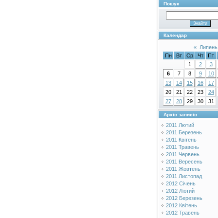
Пошук
Календар
«
Липень
Пн
Вт
Ср
Чт
Пт
1
2
3
6
7
8
9
10
13
14
15
16
17
20
21
22
23
24
27
28
29
30
31
Архів записів
2011 Лютий
2011 Березень
2011 Квітень
2011 Травень
2011 Червень
2011 Вересень
2011 Жовтень
2011 Листопад
2012 Січень
2012 Лютий
2012 Березень
2012 Квітень
2012 Травень