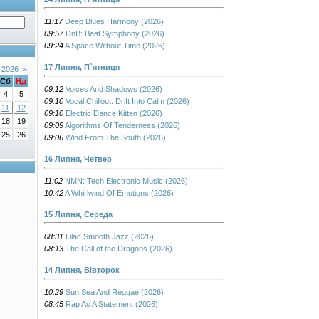
11:17
Deep Blues Harmony (2026)
09:57
DnB: Beat Symphony (2026)
09:24
A Space Without Time (2026)
17 Липня, П`ятниця
 2026
»
Сб
Нд
09:12
Voices And Shadows (2026)
4
5
09:10
Vocal Chillout: Drift Into Calm (2026)
11
12
09:10
Electric Dance Kitten (2026)
18
19
09:09
Algorithms Of Tenderness (2026)
25
26
09:06
Wind From The South (2026)
16 Липня, Четвер
11:02
NMN: Tech Electronic Music (2026)
10:42
A Whirlwind Of Emotions (2026)
15 Липня, Середа
08:31
Lilac Smooth Jazz (2026)
08:13
The Call of the Dragons (2026)
14 Липня, Вівторок
10:29
Sun Sea And Reggae (2026)
08:45
Rap As A Statement (2026)