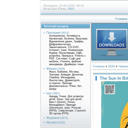
Понеділок, 10.08.2026, 08:42
Вітаю Вас
Гість
|
RSS
Головна
Категорії розділу
Програми
[8013]
Антишпигуни, Антивіруси,
Архіватори, Безпека, Браузери,
Відновлення даних, Графіка,
Дефрагментатори,
Завантаження, CD-DVD,
Інтернет, Інше, Конвертація,
Кодеки, Мультимедіа, Офіс,
розробка, Прекраси, Робота з
PDF, Системні, Софт для
мобілок, Утилити, файлові
менеджери, Драйвери і інше
Головна
»
2026
»
Черве
Фільми
[2556]
Жахи, Бойовик, Містика,
Триллер, Комедія, Детектив,
The Sun In Bi
Сімейне, Мелодрама,
Фантастика, Драматургія,
Історичні, Пригоди,
Документальне, Різне, без
жанру
ігри
[3981]
Аркада, Гонки, Для розвитку
дітей, Екшн, Ігри для дітей ,
Квест (Quest), Логіка,
Менеджмент, Пригоди
(Adventure), різні, Рольові
(RPG), Симулятори, Стратегії,
3D шутер (FPS)
Журнали
[3973]
Музика
[9232]