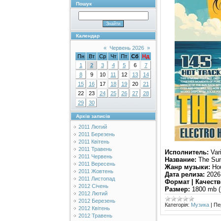
Пошук
Календар
«
Червень 2026
»
Пн
Вт
Ср
Чт
Пт
Сб
Нд
1
2
3
4
5
6
7
8
9
10
11
12
13
14
15
16
17
18
19
20
21
22
23
24
25
26
27
28
29
30
Архів записів
2011 Лютий
2011 Березень
2011 Квітень
2011 Травень
Исполнитель:
Vari
2011 Червень
Название:
The Sun
2011 Вересень
Жанр музыки:
Hou
2011 Жовтень
Дата релиза:
2026
2011 Листопад
Формат | Качеств
2012 Січень
Размер:
1800 mb (
2012 Лютий
2012 Березень
Категорія:
Музика
|
Пе
2012 Квітень
2012 Травень