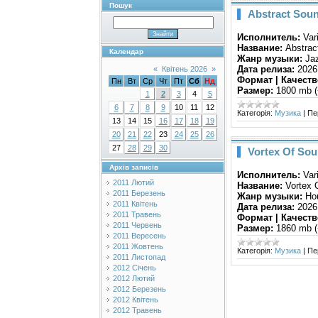
Пошук
Abstract Soun
Исполнитель:
Vari
Название:
Abstrac
Календар
Жанр музыки:
Jaz
Дата релиза:
2026
«
Квітень 2026
»
Формат | Качеств
Пн
Вт
Ср
Чт
Пт
Сб
Нд
Размер:
1800 mb (
1
2
3
4
5
6
7
8
9
10
11
12
Категорія:
Музика
|
Пе
13
14
15
16
17
18
19
20
21
22
23
24
25
26
27
28
29
30
Vortex Of Sou
Архів записів
Исполнитель:
Vari
2011 Лютий
Название:
Vortex 
2011 Березень
Жанр музыки:
Hou
2011 Квітень
Дата релиза:
2026
2011 Травень
Формат | Качеств
2011 Червень
Размер:
1860 mb (
2011 Вересень
2011 Жовтень
Категорія:
Музика
|
Пе
2011 Листопад
2012 Січень
2012 Лютий
2012 Березень
2012 Квітень
2012 Травень