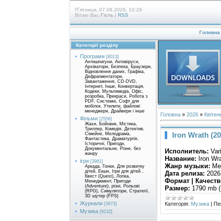
П`ятниця, 07.08.2026, 10:29
Вітаю Вас
Гість
|
RSS
Головна
Категорії розділу
Програми
[8013]
Антишпигуни, Антивіруси,
Архіватори, Безпека, Браузери,
Відновлення даних, Графіка,
Дефрагментатори,
Завантаження, CD-DVD,
Інтернет, Інше, Конвертація,
Кодеки, Мультимедіа, Офіс,
розробка, Прекраси, Робота з
PDF, Системні, Софт для
мобілок, Утилити, файлові
менеджери, Драйвери і інше
Головна
»
2026
»
Квітен
Фільми
[2556]
Жахи, Бойовик, Містика,
Триллер, Комедія, Детектив,
Iron Wrath (20
Сімейне, Мелодрама,
Фантастика, Драматургія,
Історичні, Пригоди,
Документальне, Різне, без
Исполнитель:
Vari
жанру
Название:
Iron Wr
ігри
[3981]
Жанр музыки:
Met
Аркада, Гонки, Для розвитку
дітей, Екшн, Ігри для дітей ,
Дата релиза:
2026
Квест (Quest), Логіка,
Формат | Качеств
Менеджмент, Пригоди
(Adventure), різні, Рольові
Размер:
1790 mb (
(RPG), Симулятори, Стратегії,
3D шутер (FPS)
Журнали
Категорія:
Музика
|
Пе
[3973]
Музика
[9232]